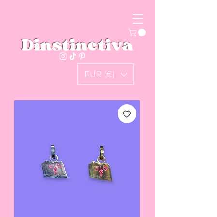
Dinstinctiva
EUR (€)