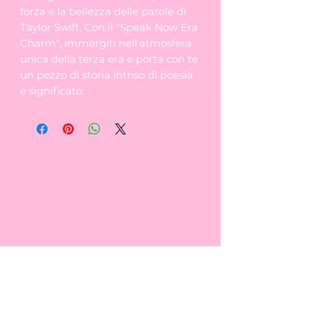
forza e la bellezza delle parole di
Taylor Swift. Con il "Speak Now Era
Charm", immergiti nell'atmosfera
unica della terza era e porta con te
un pezzo di storia intriso di poesia
e significato.