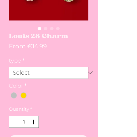
Louis 28 Charm
Price
From €14.99
type
*
Color
*
Quantity
*