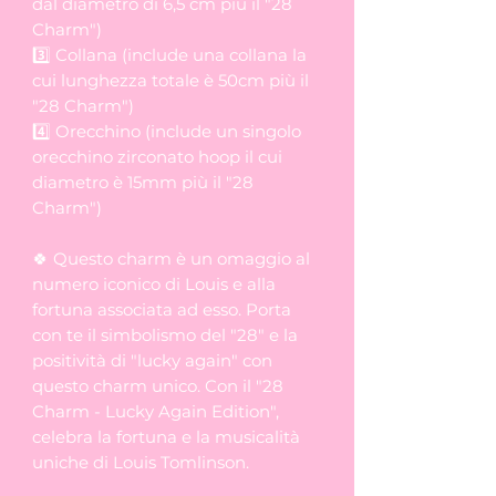
dal diametro di 6,5 cm più il "28
Charm")
3️⃣ Collana (include una collana la
cui lunghezza totale è 50cm più il
"28 Charm")
4️⃣ Orecchino (include un singolo
orecchino zirconato hoop il cui
diametro è 15mm più il "28
Charm")
🍀 Questo charm è un omaggio al
numero iconico di Louis e alla
fortuna associata ad esso. Porta
con te il simbolismo del "28" e la
positività di "lucky again" con
questo charm unico. Con il "28
Charm - Lucky Again Edition",
celebra la fortuna e la musicalità
uniche di Louis Tomlinson.