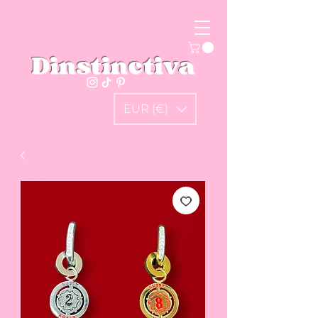
Dinstinctiva
EUR (€)